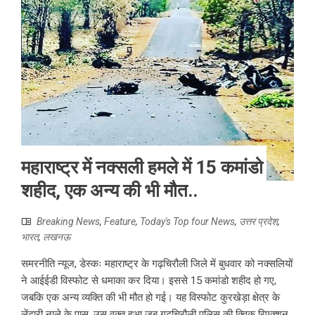
महाराष्ट्र में नक्सली हमले में 15 कमांडो
शहीद, एक अन्य की भी मौत..
Breaking News
,
Feature
,
Today's Top four News
,
उत्तर प्रदेश
,
भारत
,
लखनऊ
समरनीति न्यूज, डेस्कः महाराष्ट्र के गढ़चिरौली जिले में बुधवार को नक्सलियों
ने आईईडी विस्फोट से धमाका कर दिया। इससे 15 कमांडो शहीद हो गए,
जबकि एक अन्य व्यक्ति की भी मौत हो गई। यह विस्फोट कुरखेड़ा क्षेत्र के
लेंढारी नाले के पास, उस वक्त हुआ जब गढ़चिरौली पुलिस की क्विक रिएक्शन