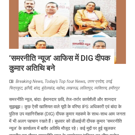
‘समरनीति न्यूज’ आफिस में DIG दीपक
कुमार अतिथि बने
Breaking News
,
Today's Top four News
,
उत्तर प्रदेश
,
उरई
,
चित्रकूट
,
झाँसी
,
बांदा
,
बुंदेलखंड
,
महोबा
,
लखनऊ
,
ललितपुर
,
व्यक्तित्व
,
हमीरपुर
समरनीति न्यूज, बांदाः ईमानदार छवि, तेज-तर्रार कार्यशैली और शानदार
सूझबूझ। कुछ ऐसी खासियत वाले यूपी के वरिष्ठ IPS अधिकारी एवं बांदा के
पुलिस उप महानिरीक्षक (DIG) दीपक कुमार महकमे के साथ-साथ आम जनता
में भी अलग पहचान रखते हैं। बुधवार को डीआईजी दीपक कुमार 'समरनीति
न्यूज' के कार्यालय में बतौर अतिथि मौजूद रहे। कई मुद्दों पर हुई खुलकर