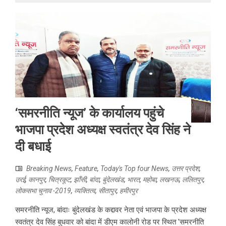
‘समरनीति न्यूज’ के कार्यालय पहुंचे
भाजपा प्रदेश अध्यक्ष स्वतंत्र देव सिंह ने
दी बधाई
Breaking News
,
Feature
,
Today's Top four News
,
उत्तर प्रदेश
,
उरई
,
कानपुर
,
चित्रकूट
,
झाँसी
,
बांदा
,
बुंदेलखंड
,
भारत
,
महोबा
,
लखनऊ
,
ललितपुर
,
लोकसभा चुनाव -2019
,
व्यक्तित्व
,
सीतापुर
,
हमीरपुर
समरनीति न्यूज, बांदाः बुंदेलखंड के कद्दावर नेता एवं भाजपा के प्रदेश अध्यक्ष
स्वतंत्र देव सिंह बुधवार को बांदा में डीएम कालोनी रोड पर स्थित 'समरनीति