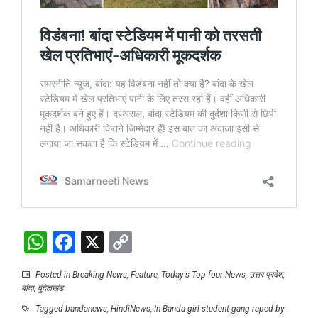
WhatsApp
Facebook
X
Copy
Link
Posted in
Breaking News
,
Feature
,
Today's Top four News
,
उत्तर प्रदेश
,
बांदा
,
बुंदेलखंड
Tagged
bandanews
,
HindiNews
,
In Banda girl student gang raped by