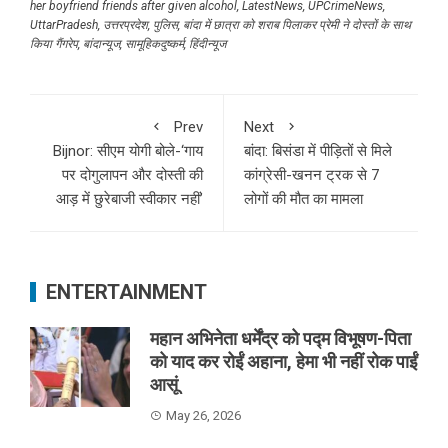
her boyfriend friends after given alcohol
,
LatestNews
,
UPCrimeNews
,
UttarPradesh
,
उत्तरप्रदेश
,
पुलिस
,
बांदा में छात्रा को शराब पिलाकर प्रेमी ने दोस्तों के साथ
किया गैंगरेप
,
बांदान्यूज
,
सामूहिकदुष्कर्म
,
हिंदीन्यूज
Prev
Next
Bijnor: सीएम योगी बोले-‘गाय
बांदा: बिसंडा में पीड़ितों से मिले
पर दोगुलापन और दोस्ती की
कांग्रेसी-खनन ट्रक से 7
आड़ में छुरेबाजी स्वीकार नहीं’
लोगों की मौत का मामला
ENTERTAINMENT
महान अभिनेता धर्मेंद्र को पद्म विभूषण-पिता
को याद कर रोईं अहाना, हेमा भी नहीं रोक पाईं
आसूं
May 26, 2026