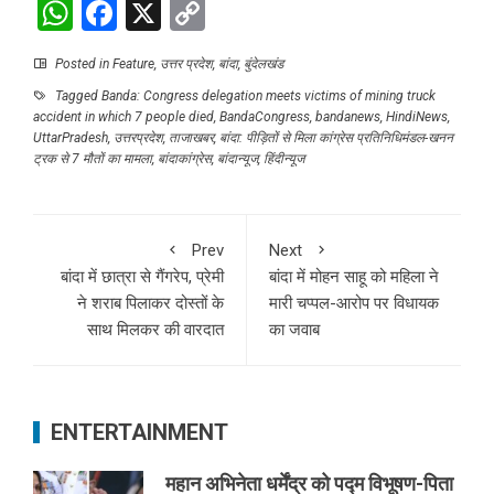
WhatsApp
Facebook
X
Copy
Link
Posted in
Feature
,
उत्तर प्रदेश
,
बांदा
,
बुंदेलखंड
Tagged
Banda: Congress delegation meets victims of mining truck
accident in which 7 people died
,
BandaCongress
,
bandanews
,
HindiNews
,
UttarPradesh
,
उत्तरप्रदेश
,
ताजाखबर
,
बांदा: पीड़ितों से मिला कांग्रेस प्रतिनिधिमंडल-खनन
ट्रक से 7 मौतों का मामला
,
बांदाकांग्रेस
,
बांदान्यूज
,
हिंदीन्यूज
Prev
Next
बांदा में छात्रा से गैंगरेप, प्रेमी
बांदा में मोहन साहू को महिला ने
ने शराब पिलाकर दोस्तों के
मारी चप्पल-आरोप पर विधायक
साथ मिलकर की वारदात
का जवाब
ENTERTAINMENT
महान अभिनेता धर्मेंद्र को पद्म विभूषण-पिता