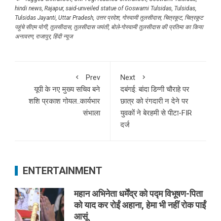
hindi news
,
Rajapur
,
said-unveiled statue of Goswami Tulsidas
,
Tulsidas
,
Tulsidas Jayanti
,
Uttar Pradesh
,
उत्तर प्रदेश
,
गोस्वामी तुलसीदास
,
चित्रकूट
,
चित्रकूट
पहुंचे सीएम योगी
,
तुलसीदास
,
तुलसीदास जयंती
,
बोले-गोस्वामी तुलसीदास की प्रतिमा का किया
अनावरण
,
राजापुर
,
हिंदी न्यूज
Prev
Next
यूपी के नए मुख्य सचिव बने
दबंगई: बांदा डिग्गी चौराहे पर
शशि प्रकाश गोयल..कार्यभार
छात्र को रंगदारी न देने पर
संभाला
युवकों ने बेरहमी से पीटा-FIR
दर्ज
ENTERTAINMENT
महान अभिनेता धर्मेंद्र को पद्म विभूषण-पिता
को याद कर रोईं अहाना, हेमा भी नहीं रोक पाईं
आसूं