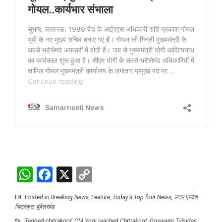
WhatsApp
Facebook
X
Copy
Link
Posted in
Breaking News
,
Feature
,
Today's Top four News
,
उत्तर प्रदेश
,
चित्रकूट
,
बुंदेलखंड
Tagged
chitrakoot
,
CM Yogi reached Chitrakoot
,
Goswami Tulsidas
,