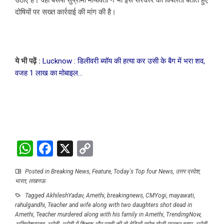
दोषियों पर सख्त कार्रवाई की मांग की है।
ये भी पढ़ें :
Lucknow : डिलीवरी ब्यॉय की हत्या कर उसी के बैग में भरा शव,
वजह 1 लाख का मोबाइल…
WhatsApp
Facebook
X
Copy
Link
Posted in
Breaking News
,
Feature
,
Today's Top four News
,
उत्तर प्रदेश
,
भारत
,
लखनऊ
Tagged
AkhileshYadav
,
Amethi
,
breakingnews
,
CMYogi
,
mayawati
,
rahulgandhi
,
Teacher and wife along with two daughters shot dead in
Amethi
,
Teacher murdered along with his family in Amethi
,
TrendingNow
,
अखिलेशयादव
,
अमेठी
,
अमेठी में शिक्षक और पत्नी की दो बेटियों समेत गोली मारकर हत्या
,
अमेठी