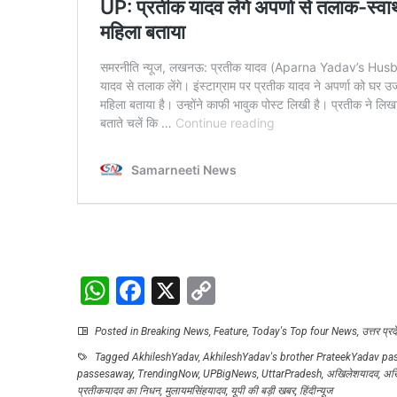
WhatsApp
Facebook
X
Copy
Link
Posted in
Breaking News
,
Feature
,
Today's Top four News
,
उत्तर प्रद
Tagged
AkhileshYadav
,
AkhileshYadav's brother PrateekYadav pa
passesaway
,
TrendingNow
,
UPBigNews
,
UttarPradesh
,
अखिलेशयादव
,
अखि
प्रतीकयादव का निधन
,
मुलायमसिंहयादव
,
यूपी की बड़ी खबर
,
हिंदीन्यूज