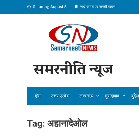
Skip
Saturday, August 8
सही समय पर सच्ची खबर...
to
content
होम
उत्तर प्रदेश
लखनऊ
मुरादाबाद
बुंद
Tag:
अहानादेओल