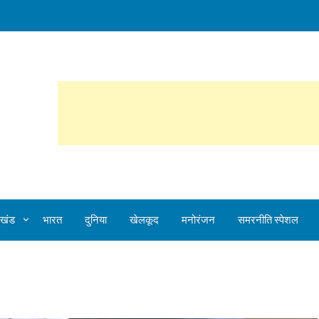
ेलखंड
भारत
दुनिया
खेलकूद
मनोरंजन
समरनीति स्पेशल