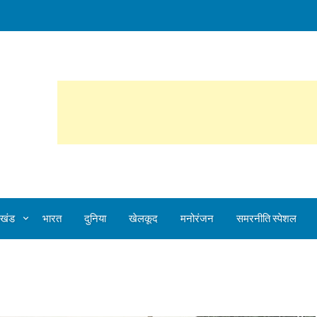
ेलखंड
भारत
दुनिया
खेलकूद
मनोरंजन
समरनीति स्पेशल