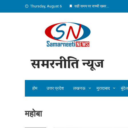
Skip
Thursday, August 6
सही समय पर सच्ची खबर...
to
content
होम
उत्तर प्रदेश
लखनऊ
मुरादाबाद
बुंद
महोबा